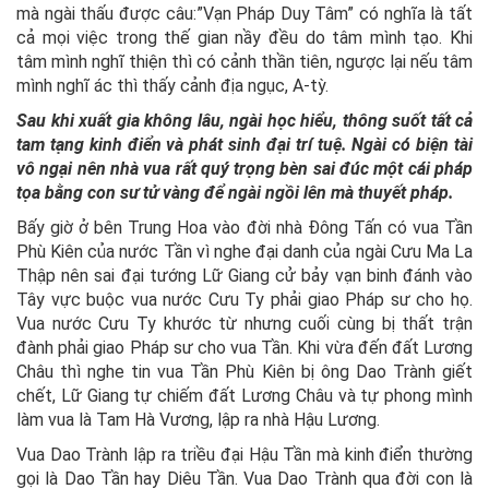
mà ngài thấu được câu:”Vạn Pháp Duy Tâm” có nghĩa là tất
cả mọi việc trong thế gian nầy đều do tâm mình tạo. Khi
tâm mình nghĩ thiện thì có cảnh thần tiên, ngược lại nếu tâm
mình nghĩ ác thì thấy cảnh địa ngục, A-tỳ.
Sau khi xuất gia không lâu, ngài học hiểu, thông suốt tất cả
tam tạng kinh điển và phát sinh đại trí tuệ. Ngài có biện tài
vô ngại nên nhà vua rất quý trọng bèn sai đúc một cái pháp
tọa bằng con sư tử vàng để ngài ngồi lên mà thuyết pháp.
Bấy giờ ở bên Trung Hoa vào đời nhà Đông Tấn có vua Tần
Phù Kiên của nước Tần vì nghe đại danh của ngài Cưu Ma La
Thập nên sai đại tướng Lữ Giang cử bảy vạn binh đánh vào
Tây vực buộc vua nước Cưu Ty phải giao Pháp sư cho họ.
Vua nước Cưu Ty khước từ nhưng cuối cùng bị thất trận
đành phải giao Pháp sư cho vua Tần. Khi vừa đến đất Lương
Châu thì nghe tin vua Tần Phù Kiên bị ông Dao Trành giết
chết, Lữ Giang tự chiếm đất Lương Châu và tự phong mình
làm vua là Tam Hà Vương, lập ra nhà Hậu Lương.
Vua Dao Trành lập ra triều đại Hậu Tần mà kinh điển thường
gọi là Dao Tần hay Diêu Tần. Vua Dao Trành qua đời con là