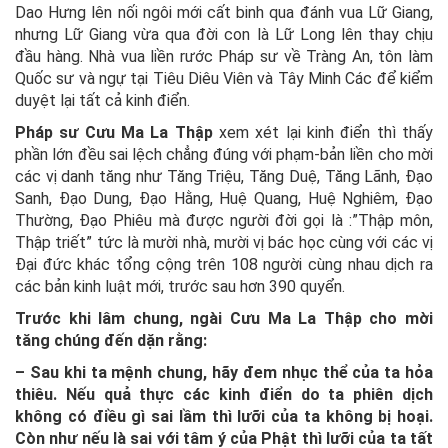
Dao Hưng lên nối ngôi mới cất binh qua đánh vua Lữ Giang,
nhưng Lữ Giang vừa qua đời con là Lữ Long lên thay chịu
đầu hàng. Nhà vua liền rước Pháp sư về Tràng An, tôn làm
Quốc sư và ngự tại Tiêu Diêu Viên và Tây Minh Các để kiểm
duyệt lại tất cả kinh điển.
Pháp sư Cưu Ma La Thập
xem xét lại kinh điển thì thấy
phần lớn đều sai lệch chẳng đúng với phạm-bản liền cho mời
các vị danh tăng như Tăng Triệu, Tăng Duệ, Tăng Lãnh, Đạo
Sanh, Đạo Dung, Đạo Hằng, Huệ Quang, Huệ Nghiêm, Đạo
Thường, Đạo Phiêu mà được người đời gọi là :”Thập môn,
Thập triết” tức là mười nhà, mười vị bác học cùng với các vị
Đại đức khác tổng cộng trên 108 người cùng nhau dịch ra
các bản kinh luật mới, trước sau hơn 390 quyển.
Trước khi lâm chung, ngài Cưu Ma La Thập cho mời
tăng chúng đến dặn rằng:
– Sau khi ta mệnh chung, hãy đem nhục thể của ta hỏa
thiêu. Nếu quả thực các kinh điển do ta phiên dịch
không có điều gì sai lầm thì lưỡi của ta không bị hoại.
Còn như nếu là sai với tâm ý của Phật thì lưỡi của ta tất