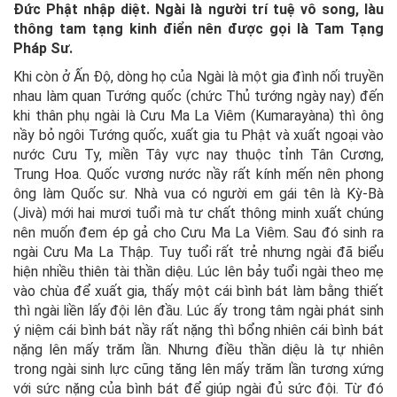
Đức Phật nhập diệt. Ngài là người trí tuệ vô song, làu
thông tam tạng kinh điển nên được gọi là Tam Tạng
Pháp Sư.
Khi còn ở Ấn Độ, dòng họ của Ngài là một gia đình nối truyền
nhau làm quan Tướng quốc (chức Thủ tướng ngày nay) đến
khi thân phụ ngài là Cưu Ma La Viêm (Kumarayàna) thì ông
nầy bỏ ngôi Tướng quốc, xuất gia tu Phật và xuất ngoại vào
nước Cưu Ty, miền Tây vực nay thuộc tỉnh Tân Cương,
Trung Hoa. Quốc vương nước nầy rất kính mến nên phong
ông làm Quốc sư. Nhà vua có người em gái tên là Kỳ-Bà
(Jivà) mới hai mươi tuổi mà tư chất thông minh xuất chúng
nên muốn đem ép gả cho Cưu Ma La Viêm. Sau đó sinh ra
ngài Cưu Ma La Thập. Tuy tuổi rất trẻ nhưng ngài đã biểu
hiện nhiều thiên tài thần diệu. Lúc lên bảy tuổi ngài theo mẹ
vào chùa để xuất gia, thấy một cái bình bát làm bằng thiết
thì ngài liền lấy đội lên đầu. Lúc ấy trong tâm ngài phát sinh
ý niệm cái bình bát nầy rất nặng thì bổng nhiên cái bình bát
nặng lên mấy trăm lần. Nhưng điều thần diệu là tự nhiên
trong ngài sinh lực cũng tăng lên mấy trăm lần tương xứng
với sức nặng của bình bát để giúp ngài đủ sức đội. Từ đó