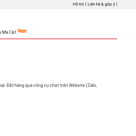
|
|
Hỗ trợ
Liên hệ & góp ý
y Ma Cật
ại. Đặt hàng qua công cụ chat trên Website (Zalo,