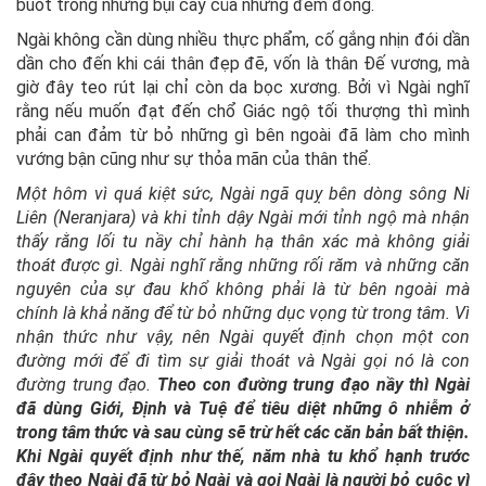
buốt trong những bụi cây của những đêm đông.
Ngài không cần dùng nhiều thực phẩm, cố gắng nhịn đói dần
dần cho đến khi cái thân đẹp đẽ, vốn là thân Đế vương, mà
giờ đây teo rút lại chỉ còn da bọc xương. Bởi vì Ngài nghĩ
rằng nếu muốn đạt đến chổ Giác ngộ tối thượng thì mình
phải can đảm từ bỏ những gì bên ngoài đã làm cho mình
vướng bận cũng như sự thỏa mãn của thân thể.
Một hôm vì quá kiệt sức, Ngài ngã quỵ bên dòng sông Ni
Liên (Neranjara) và khi tỉnh dậy Ngài mới tỉnh ngộ mà nhận
thấy rằng lối tu nầy chỉ hành hạ thân xác mà không giải
thoát được gì. Ngài nghĩ rằng những rối răm và những căn
nguyên của sự đau khổ không phải là từ bên ngoài mà
chính là khả năng để từ bỏ những dục vọng từ trong tâm. Vì
nhận thức như vậy, nên Ngài quyết định chọn một con
đường mới để đi tìm sự giải thoát và Ngài gọi nó là con
đường trung đạo.
Theo con đường trung đạo nầy thì Ngài
đã dùng Giới, Định và Tuệ để tiêu diệt những ô nhiễm ở
trong tâm thức và sau cùng sẽ trừ hết các căn bản bất thiện.
Khi Ngài quyết định như thế, năm nhà tu khổ hạnh trước
đây theo Ngài đã từ bỏ Ngài và gọi Ngài là người bỏ cuộc vì