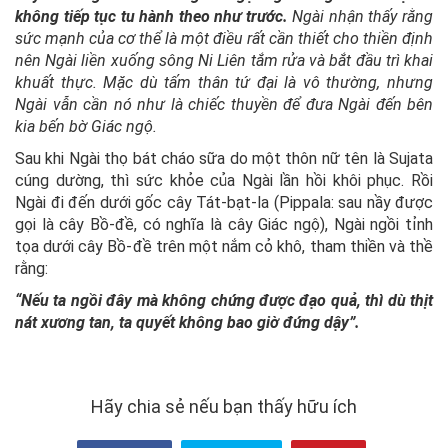
không tiếp tục tu hành theo như trước.
Ngài nhận thấy rằng
sức mạnh của cơ thể là một điều rất cần thiết cho thiền định
nên Ngài liền xuống sông Ni Liên tắm rửa và bắt đầu trì khai
khuất thực. Mặc dù tấm thân tứ đại là vô thường, nhưng
Ngài vẫn cần nó như là chiếc thuyền để đưa Ngài đến bên
kia bến bờ Giác ngộ.
Sau khi Ngài thọ bát cháo sữa do một thôn nữ tên là Sujata
cúng dường, thì sức khỏe của Ngài lần hồi khôi phục. Rồi
Ngài đi đến dưới gốc cây Tát-bạt-la (Pippala: sau nầy được
gọi là cây Bồ-đề, có nghĩa là cây Giác ngộ), Ngài ngồi tỉnh
tọa dưới cây Bồ-đề trên một nắm cỏ khô, tham thiền và thề
rằng:
“Nếu ta ngồi đây mà không chứng được đạo quả, thì dù thịt
nát xương tan, ta quyết không bao giờ đứng dậy”.
Hãy chia sẻ nếu bạn thấy hữu ích