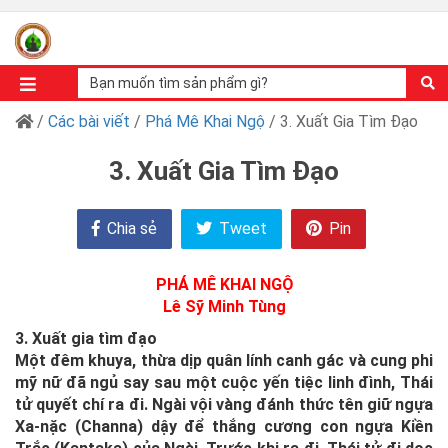
/
Các bài viết
/
Phá Mê Khai Ngộ
/ 3. Xuất Gia Tìm Đạo
3. Xuất Gia Tìm Đạo
Chia sẻ
Tweet
Pin
PHÁ MÊ KHAI NGỘ
Lê Sỹ Minh Tùng
3. Xuất gia tìm đạo
Một đêm khuya, thừa dịp quân lính canh gác và cung phi
mỹ nữ đã ngủ say sau một cuộc yến tiệc linh đình, Thái
tử quyết chí ra đi. Ngài vội vàng đánh thức tên giữ ngựa
Xa-nặc (Channa) dậy để thắng cương con ngựa Kiền