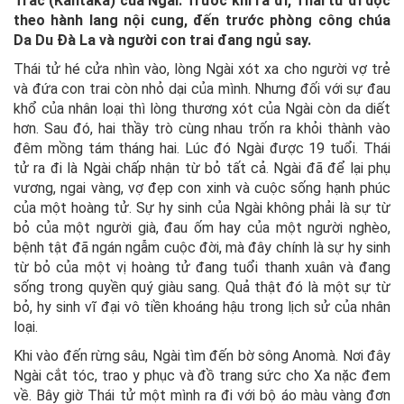
Trắc (Kantaka) của Ngài. Trước khi ra đi, Thái tử đi dọc
theo hành lang nội cung, đến trước phòng công chúa
Da Du Đà La và người con trai đang ngủ say.
Thái tử hé cửa nhìn vào, lòng Ngài xót xa cho người vợ trẻ
và đứa con trai còn nhỏ dại của mình. Nhưng đối với sự đau
khổ của nhân loại thì lòng thương xót của Ngài còn da diết
hơn. Sau đó, hai thầy trò cùng nhau trốn ra khỏi thành vào
đêm mồng tám tháng hai. Lúc đó Ngài được 19 tuổi. Thái
tử ra đi là Ngài chấp nhận từ bỏ tất cả. Ngài đã để lại phụ
vương, ngai vàng, vợ đẹp con xinh và cuộc sống hạnh phúc
của một hoàng tử. Sự hy sinh của Ngài không phải là sự từ
bỏ của một người già, đau ốm hay của một người nghèo,
bệnh tật đã ngán ngẫm cuộc đời, mà đây chính là sự hy sinh
từ bỏ của một vị hoàng tử đang tuổi thanh xuân và đang
sống trong quyền quý giàu sang. Quả thật đó là một sự từ
bỏ, hy sinh vĩ đại vô tiền khoáng hậu trong lịch sử của nhân
loại.
Khi vào đến rừng sâu, Ngài tìm đến bờ sông Anomà. Nơi đây
Ngài cắt tóc, trao y phục và đồ trang sức cho Xa nặc đem
về. Bây giờ Thái tử một mình ra đi với bộ áo màu vàng đơn