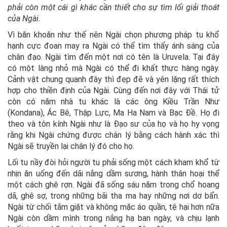
phải còn một cái gì khác cần thiết cho sự tìm lối giải thoát
của Ngài.
Vì băn khoăn như thế nên Ngài chọn phương pháp tu khổ
hạnh cực đoan may ra Ngài có thể tìm thấy ánh sáng của
chân đạo. Ngài tìm đến một nơi có tên là Uruvela. Tại đây
có một làng nhỏ mà Ngài có thể đi khất thực hàng ngày.
Cảnh vật chung quanh đây thì đẹp đẽ và yên lặng rất thích
hợp cho thiền định của Ngài. Cùng đến nơi đây với Thái tử
còn có năm nhà tu khác là các ông Kiều Trần Như
(Kondana), Ác Bê, Thập Lực, Ma Ha Nam và Bạc Đề. Họ đi
theo và tôn kính Ngài như là Đạo sư của họ và họ hy vọng
rằng khi Ngài chứng được chân lý bằng cách hành xác thì
Ngài sẽ truyền lại chân lý đó cho họ.
Lối tu nầy đòi hỏi người tu phải sống một cách kham khổ từ
nhịn ăn uống đến dãi nắng dầm sương, hành thân hoại thể
một cách ghê rợn. Ngài đã sống sáu năm trong chổ hoang
dã, ghê sợ, trong những bãi tha ma hay những nơi dơ bẩn.
Ngài từ chối tắm giặt và không mặc áo quần, tệ hại hơn nữa
Ngài còn dầm mình trong nắng hạ ban ngày, và chịu lạnh