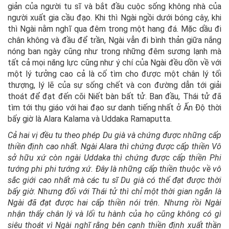
giản của người tu sĩ và bắt đầu cuộc sống không nhà của
người xuất gia cầu đạo. Khi thì Ngài ngồi dưới bóng cây, khi
thì Ngài nằm nghĩ qua đêm trong một hang đá. Mặc dầu đi
chân không và đầu để trần, Ngài vẫn đi bình thản giữa nắng
nóng ban ngày cũng như trong những đêm sương lạnh mà
tất cả mọi năng lực cũng như ý chí của Ngài đều dồn về với
một lý tưởng cao cả là cố tìm cho được một chân lý tối
thượng, lý lẽ của sự sống chết và con đường dẫn tới giải
thoát để đạt đến cõi Niết bàn bất tử. Ban đầu, Thái tử đã
tìm tới thụ giáo với hai đạo sư danh tiếng nhất ở Ấn Độ thời
bấy giờ là Alara Kalama và Uddaka Ramaputta.
Cả hai vị đều tu theo phép Du già và chứng được những cấp
thiền định cao nhất. Ngài Alara thì chứng được cấp thiền Vô
sở hữu xứ còn ngài Uddaka thì chứng được cấp thiền Phi
tướng phi phi tướng xứ. Đây là những cấp thiền thuộc về vô
sắc giới cao nhất mà các tu sĩ Du già có thể đạt được thời
bấy giờ. Nhưng đối với Thái tử thì chỉ một thời gian ngắn là
Ngài đã đạt được hai cấp thiền nói trên. Nhưng rồi Ngài
nhận thấy chân lý và lối tu hành của họ cũng không có gì
siêu thoát vì Ngài nghĩ rằng bên cạnh thiền định xuất thần