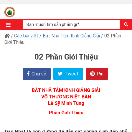
/
Các bài viết
/
Bát Nhã Tâm Kinh Giảng Giải
/ 02 Phần
Giới Thiệu
02 Phần Giới Thiệu
Chia sẻ
Tweet
Pin
BÁT NHÃ TÂM KINH GIẢNG GIẢI
VÔ THƯỢNG NIẾT BÀN
Lê Sỹ Minh Tùng
Phần Giới Thiệu
Đạo Phật là con đường để dẫn dắt chúng sinh đến chỗ