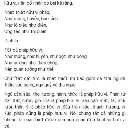
hữu vi, nên cổ nhân có bài kệ rằng:
Nhất thiết hữu vi pháp,
Như mộng, huyễn, bào, ảnh,
Như lộ diệc như điện,
Ưng tác như thị quán.
Dịch là
Tất cả pháp hữu vi,
Như mộng, như huyễn, như bọt, như bóng,
Như sương, như điện chớp,
Nên quán tưởng như thế.
Chữ “tất cả” tức là nhất thiết thì bao gồm cả trời, người,
thần, súc sanh,, ngạ quỷ và địa ngục.
Ngũ uẩn: sắc, thọ, tưởng, hành, thức là pháp hữu vi. Thân tứ
đại: đất, nước, gió, lửa là pháp hữu vi. Sáu căn: mắt, tai, mũi,
lưỡi, thân, ý là pháp hữu vi. Sáu trần: sắc, thanh, hương, vị,
xúc, pháp cũng là pháp hữu vi. Nói chúng tất cả những gì
chúng ta nhận biệt được qua ngũ quan đều là pháp hữu vi
cả.