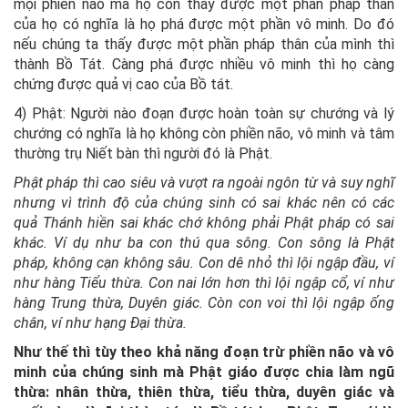
mọi phiền não mà họ còn thấy được một phần pháp thân
của họ có nghĩa là họ phá được một phần vô minh. Do đó
nếu chúng ta thấy được một phần pháp thân của mình thì
thành Bồ Tát. Càng phá được nhiều vô minh thì họ càng
chứng được quả vị cao của Bồ tát.
4) Phật: Người nào đoạn được hoàn toàn sự chướng và lý
chướng có nghĩa là họ không còn phiền não, vô minh và tâm
thường trụ Niết bàn thì người đó là Phật.
Phật pháp thì cao siêu và vượt ra ngoài ngôn từ và suy nghĩ
nhưng vì trình độ của chúng sinh có sai khác nên có các
quả Thánh hiền sai khác chớ không phải Phật pháp có sai
khác. Ví dụ như ba con thú qua sông. Con sông là Phật
pháp, không cạn không sâu. Con dê nhỏ thì lội ngập đầu, ví
như hàng Tiểu thừa. Con nai lớn hơn thì lội ngập cổ, ví như
hàng Trung thừa, Duyên giác. Còn con voi thì lội ngập ống
chân, ví như hạng Đại thừa.
Như thế thì tùy theo khả năng đoạn trừ phiền não và vô
minh của chúng sinh mà Phật giáo được chia làm ngũ
thừa: nhân thừa, thiên thừa, tiểu thừa, duyên giác và