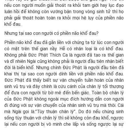
nếu con người muốn giải thoát ra khỏi tam giới hay lục đạo
luân hồi để không còn vướng bận trong vòng sinh tử thì họ
phải giải thoát hoàn toàn ra khỏi mọi hệ lụy của phiền não
khổ đau.
Nhưng tại sao con người có phiền não khổ đau?
Phiền não khổ đau đã gắn liền với chúng ta từ lúc con người
có mặt trên thế gian nầy. Hễ có nhân loại là có khổ đau.
Không phải Đức Phật Thích Ca là người đã tạo ra thế gian
và dĩ nhiên Ngài cũng không phải là người đầu tiên nhận biết
đời là biển khổ. Nhưng chính Đức Phật là người đầu tiên đã
khai thị tại sao con người dính liền với phiền não khổ đau.
Đức Phật đã thấy biết sự vận chuyển tuần hoàn của nhân
sinh vũ trụ và đây chính là cứu cánh của chân lý tối thượng
để đưa con người từ bờ mê đến bến giác. Toàn bộ chân lý
của Đức Phật không ngoài mục đích hướng dẫn con người
đi đúng với sự vận chuyển của nhân sinh vũ trụ mà thôi. Cái
mà Ngài gọi là:”Tùy thuận chân lý”. Do đó nếu chúng sinh
sống tùy thuận với chân lý thì sẽ không còn đau khổ, ngược
lại nếu con người bị vô minh che lấp và sống ngược lại sự