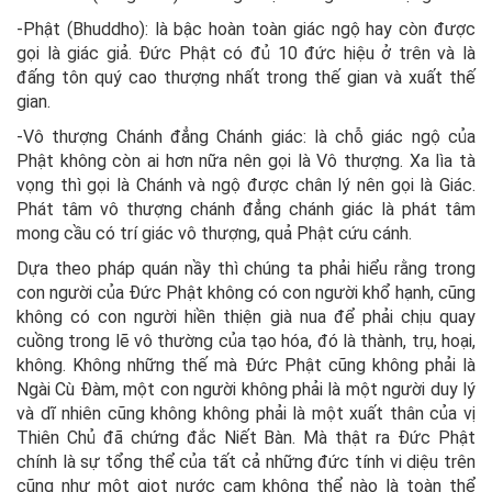
-Phật (Bhuddho): là bậc hoàn toàn giác ngộ hay còn được
gọi là giác giả. Đức Phật có đủ 10 đức hiệu ở trên và là
đấng tôn quý cao thượng nhất trong thế gian và xuất thế
gian.
-Vô thượng Chánh đẳng Chánh giác: là chỗ giác ngộ của
Phật không còn ai hơn nữa nên gọi là Vô thượng. Xa lìa tà
vọng thì gọi là Chánh và ngộ được chân lý nên gọi là Giác.
Phát tâm vô thượng chánh đẳng chánh giác là phát tâm
mong cầu có trí giác vô thượng, quả Phật cứu cánh.
Dựa theo pháp quán nầy thì chúng ta phải hiểu rằng trong
con người của Đức Phật không có con người khổ hạnh, cũng
không có con người hiền thiện già nua để phải chịu quay
cuồng trong lẽ vô thường của tạo hóa, đó là thành, trụ, hoại,
không. Không những thế mà Đức Phật cũng không phải là
Ngài Cù Đàm, một con người không phải là một người duy lý
và dĩ nhiên cũng không không phải là một xuất thân của vị
Thiên Chủ đã chứng đắc Niết Bàn. Mà thật ra Đức Phật
chính là sự tổng thể của tất cả những đức tính vi diệu trên
cũng như một giọt nước cam không thể nào là toàn thể