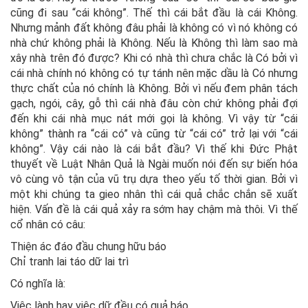
cũng đi sau “cái không”. Thế thì cái bắt đầu là cái Không.
Nhưng mảnh đất không đâu phải là không có vì nó không có
nhà chứ không phải là Không. Nếu là Không thì làm sao mà
xây nhà trên đó được? Khi có nhà thì chưa chắc là Có bởi vì
cái nhà chính nó không có tự tánh nên mặc dầu là Có nhưng
thực chất của nó chính là Không. Bởi vì nếu đem phân tách
gạch, ngói, cây, gỗ thì cái nhà đâu còn chứ không phải đợi
đến khi cái nhà mục nát mới gọi là không. Vì vậy từ “cái
không” thành ra “cái có” và cũng từ “cái có” trở lại với “cái
không”. Vậy cái nào là cái bắt đầu? Vì thế khi Đức Phật
thuyết về Luật Nhân Quả là Ngài muốn nói đến sự biến hóa
vô cùng vô tận của vũ trụ dựa theo yếu tố thời gian. Bởi vì
một khi chúng ta gieo nhân thì cái quả chắc chắn sẽ xuất
hiện. Vấn đề là cái quả xảy ra sớm hay chậm mà thôi. Vì thế
cổ nhân có câu:
Thiện ác đáo đầu chung hữu báo
Chỉ tranh lai táo dữ lai trì
Có nghĩa là:
Việc lành hay việc dữ đều có quả báo