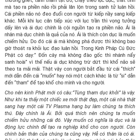
thương ghét, tánh tham tật đố, chạy theo lục dục, thất tình
mà tạo ra phiền não rồi phải lăn lộn trong sanh tử luân hồi.
Cái phiền não nó đeo đuổi con người từ kiếp nầy sang kiếp
khác. Mỗi khi lục căn tiếp xúc với lục trần thì vọng tưởng
dấy lên và ái dục chính là cội nguồn tạo ra phiền não. Ái là
nhân mà dục chính là quả của nó. Ái là thích còn dục là muốn
chiếm hửu. Do đó cái ái mà không phá được thì không bao
giờ thoát ra khỏi lục đạo luân hồi. Trong Kinh Pháp Cú Đức
Phật có dạy:” Đốn cây mà không đào gốc thì nhánh nẩy
sanh hoài” vì thế nếu ái dục không trừ dứt thì khổ não sẽ
theo ta mãi mãi. Thật vậy con người bắt đầu từ cái “thích”
mới dẫn đến cái “muốn” hay nói một cách khác là từ “si” dẫn
đến “tham” để tạo khổ cho mình và cho người.
Cho nên kinh Phật mới có câu:”Tùng tham dục khởi” là vậy.
Như khi ta thấy một chiếc xe mới thật đẹp, một cái nhà thật
sang hay một cái TV Plasma hạng bự làm chúng ta thích
thú. Đây chính là Ái. Bởi quá thích nên chúng ta muốn
chiếm hửu những cái đó. Vậy muốn có nghĩa là dục và là
động lực chính để tạo ra nghiệp khổ cho con người. Còn
chính bản thân của chúng ta cũng vậy. Hễ có thân là có ái.