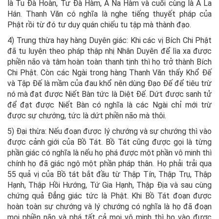
là Tu Đà Hoàn, Tư Đà Hàm, A Na Hàm và cuối cùng là A La
Hán. Thanh Văn có nghĩa là nghe tiếng thuyết pháp của
Phật rồi từ đó tư duy quán chiếu tu tập mà thành đạo.
4) Trung thừa hay hàng Duyên giác: Khi các vị Bích Chi Phật
đã tu luyện theo pháp thập nhị Nhân Duyên để lìa xa được
phiền não và tâm hoàn toàn thanh tịnh thì họ trở thành Bích
Chi Phật. Còn các Ngài trong hàng Thanh Văn thấy Khổ Đế
và Tập Đế là mầm của đau khổ nên dùng Đạo Đế để tiêu trừ
nó mà đạt được Niết Bàn tức là Diệt Đế. Dứt được sanh tử
để đạt được Niết Bàn có nghĩa là các Ngài chỉ mới trừ
được sự chướng, tức là dứt phiền não mà thôi.
5) Đại thừa: Nếu đoạn được lý chướng và sự chướng thì vào
được cảnh giới của Bồ Tát. Bồ Tát cũng được gọi là từng
phần giác có nghĩa là nếu họ phá được một phần vô minh thì
chính họ đã giác ngộ một phần pháp thân. Họ phải trải qua
55 quả vị của Bồ tát bắt đầu từ Thập Tín, Thập Trụ, Thập
Hạnh, Thập Hồi Hướng, Tứ Gia Hạnh, Thập Địa và sau cùng
chứng quả Đẳng giác tức là Phật. Khi Bồ Tát đoạn được
hoàn toàn sự chướng và lý chướng có nghĩa là họ đã đoạn
mọi phiền não và phá tất cả mọi vô minh thì họ vào được