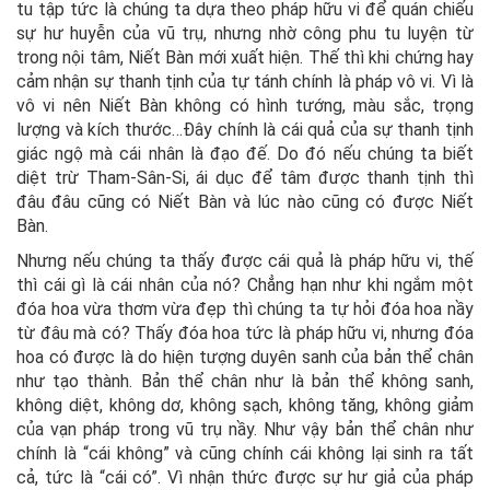
tu tập tức là chúng ta dựa theo pháp hữu vi để quán chiếu
sự hư huyễn của vũ trụ, nhưng nhờ công phu tu luyện từ
trong nội tâm, Niết Bàn mới xuất hiện. Thế thì khi chứng hay
cảm nhận sự thanh tịnh của tự tánh chính là pháp vô vi. Vì là
vô vi nên Niết Bàn không có hình tướng, màu sắc, trọng
lượng và kích thước…Đây chính là cái quả của sự thanh tịnh
giác ngộ mà cái nhân là đạo đế. Do đó nếu chúng ta biết
diệt trừ Tham-Sân-Si, ái dục để tâm được thanh tịnh thì
đâu đâu cũng có Niết Bàn và lúc nào cũng có được Niết
Bàn.
Nhưng nếu chúng ta thấy được cái quả là pháp hữu vi, thế
thì cái gì là cái nhân của nó? Chẳng hạn như khi ngắm một
đóa hoa vừa thơm vừa đẹp thì chúng ta tự hỏi đóa hoa nầy
từ đâu mà có? Thấy đóa hoa tức là pháp hữu vi, nhưng đóa
hoa có được là do hiện tượng duyên sanh của bản thể chân
như tạo thành. Bản thể chân như là bản thể không sanh,
không diệt, không dơ, không sạch, không tăng, không giảm
của vạn pháp trong vũ trụ nầy. Như vậy bản thể chân như
chính là “cái không” và cũng chính cái không lại sinh ra tất
cả, tức là “cái có”. Vì nhận thức được sự hư giả của pháp