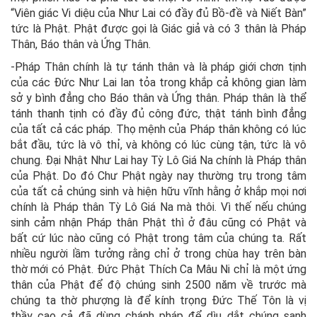
“Viên giác Vi diệu của Như Lai có đầy đủ Bồ-đề và Niết Bàn”
tức là Phật. Phật được gọi là Giác giả và có 3 thân là Pháp
Thân, Báo thân và Ứng Thân.
-Pháp Thân chính là tự tánh thân và là pháp giới chơn tịnh
của các Đức Như Lai lan tỏa trong khắp cả không gian làm
sở y bình đẳng cho Báo thân và Ứng thân. Pháp thân là thể
tánh thanh tịnh có đầy đủ công đức, thật tánh bình đẳng
của tất cả các pháp. Thọ mệnh của Pháp thân không có lúc
bắt đầu, tức là vô thỉ, và không có lúc cùng tận, tức là vô
chung. Đại Nhật Như Lai hay Tỳ Lô Giá Na chính là Pháp thân
của Phật. Do đó Chư Phật ngày nay thường trụ trong tâm
của tất cả chúng sinh và hiện hữu vĩnh hằng ở khắp mọi nơi
chính là Pháp thân Tỳ Lô Giá Na mà thôi. Vì thế nếu chúng
sinh cảm nhận Pháp thân Phật thì ở đâu cũng có Phật và
bất cứ lúc nào cũng có Phật trong tâm của chúng ta. Rất
nhiều người lầm tưởng rằng chỉ ở trong chùa hay trên bàn
thờ mới có Phật. Đức Phật Thích Ca Mâu Ni chỉ là một ứng
thân của Phật để độ chúng sinh 2500 năm về trước mà
chúng ta thờ phượng là để kính trọng Đức Thế Tôn là vị
thầy cao cả đã dùng chánh pháp để dìu dắt chúng sanh