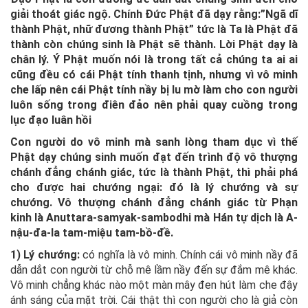
giải thoát giác ngộ. Chính Đức Phật đã dạy rằng:”Ngã dĩ
thành Phật, nhữ đương thành Phật” tức là Ta là Phật đã
thành còn chúng sinh là Phật sẽ thành. Lời Phật dạy là
chân lý. Ý Phật muốn nói là trong tất cả chúng ta ai ai
cũng đều có cái Phật tính thanh tịnh, nhưng vì vô minh
che lấp nên cái Phật tính nầy bị lu mờ làm cho con người
luôn sống trong điên đảo nên phải quay cuồng trong
lục đạo luân hồi
Con người do vô minh mà sanh lòng tham dục vì thế
Phật dạy chúng sinh muốn đạt đến trình độ vô thượng
chánh đẳng chánh giác, tức là thành Phật, thì phải phá
cho được hai chướng ngại: đó là lý chướng và sự
chướng. Vô thượng chánh đẳng chánh giác từ Phạn
kinh là Anuttara-samyak-sambodhi mà Hán tự dịch là A-
nậu-đa-la tam-miệu tam-bồ-đề.
1) Lý chướng:
có nghĩa là vô minh. Chính cái vô minh nầy đã
dẫn dắt con người từ chỗ mê lầm nầy đến sự đắm mê khác.
Vô minh chẳng khác nào một màn mây đen hút làm che đậy
ánh sáng của mặt trời. Cái thật thì con người cho là giả còn