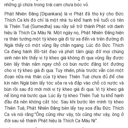
những gì chứa trong trái cam chưa bóc vỏ.
Phật Nhiên Đăng (Dipankara) là vị Phật đã thọ ký cho Đức
Thích Ca khi đó chỉ là một nhà tu khổ hạnh trẻ tuổi có tên
là Thiên Tuệ (Sumedha) sau nầy sẽ trở thành Phật với danh
hiệu là Thích Ca Mâu Ni. Một ngày nọ, Phật Nhiên Đăng hiện
ra thân tướng một tỳ kheo già đi từ xa đến và trên đường đi
Ngài thấy có một vũng lầy chắn ngang. Lúc đó Đức Thích
Ca đang hành Bồ-tát đạo và phát tâm giúp đỡ mọi chúng
sinh nên khi thấy vị tỳ kheo già không đi qua vũng lầy được
bèn lấy thân nằm ngay chỗ có bùn nước đặng lót đường
cho vị tỳ kheo già đi qua. Tuy nhiên, phía trước vẫn còn một
đoạn nữa mà thân của tỳ kheo Thiên Tuệ chưa đủ để che
kín nên Ngài bèn lấy tóc xõa ra và đắp vào chỗ có nước và
bùn rồi sau đó mới mời vị tỳ kheo già đi qua. Vị tỳ kheo già
nể lòng mà bước qua. Lúc ấy tỳ kheo Thiên Tuệ tu khổ hạnh
đầu đà nên không cắt tóc. Sau khi bước lên mình tỳ kheo
Thiên Tuệ, Phật Nhiên Đăng bèn lấy tay xoa đầu Đức Thích
Ca và nói rằng:”Ông cũng như vậy, tôi cũng như vậy, ông ở
đời sau sẽ thành Phật hiệu là Thích Ca Mâu Ni”.