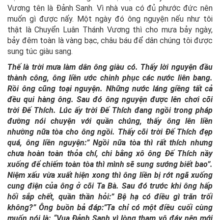
Vương tên là Đảnh Sanh. Vì nhà vua có đủ phước đức nên
muốn gì được nấy. Một ngày đó ông nguyện nếu như tôi
thật là Chuyển Luân Thánh Vương thì cho mưa bảy ngày,
bảy đêm toàn là vàng bạc, châu báu để dân chúng tôi được
sung túc giàu sang.
Thế là trời mưa làm dân ông giàu có. Thấy lời nguyện đầu
thành công, ông liền ước chinh phục các nước liên bang.
Rồi ông cũng toại nguyện. Những nước láng giềng tất cả
đều qui hàng ông. Sau đó ông nguyện được lên chơi cõi
trời Đế Thích. Lúc ấy trời Đế Thích đang ngồi trong pháp
đường nói chuyện với quần chúng, thấy ông lên liền
nhường nữa tòa cho ông ngồi. Thấy cõi trời Đế Thích đẹp
quá, ông liền nguyện:” Ngồi nữa tòa thì rất thích nhưng
chưa hoàn toàn thỏa chí, chi bằng xô ông Đế Thích nầy
xuống để chiếm toàn tòa thì mình sẽ sung sướng biết bao”.
Niệm xấu vừa xuất hiện xong thì ông liền bị rớt ngã xuống
cung điện của ông ở cõi Ta Bà. Sau đó trước khi ông hấp
hối sắp chết, quần thần hỏi:” Bệ hạ có điều gì trăn trối
không?” Ông buồn bả đáp:”Ta chỉ có một điều cuối cùng
muốn nói là: “Vua Đảnh Sanh vì lòng tham vô đáy nên mới