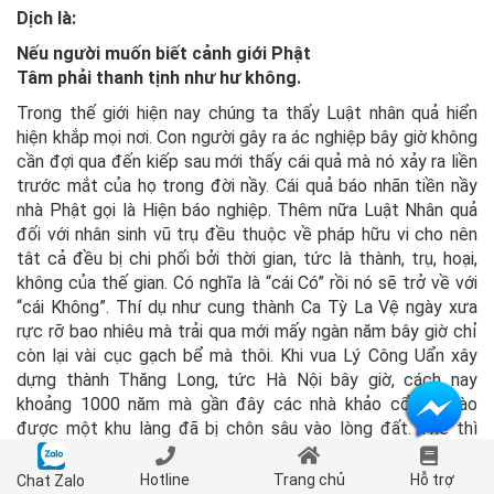
Dịch là:
Nếu người muốn biết cảnh giới Phật
Tâm phải thanh tịnh như hư không.
Trong thế giới hiện nay chúng ta thấy Luật nhân quả hiển
hiện khắp mọi nơi. Con người gây ra ác nghiệp bây giờ không
cần đợi qua đến kiếp sau mới thấy cái quả mà nó xảy ra liền
trước mắt của họ trong đời nầy. Cái quả báo nhãn tiền nầy
nhà Phật gọi là Hiện báo nghiệp. Thêm nữa Luật Nhân quả
đối với nhân sinh vũ trụ đều thuộc về pháp hữu vi cho nên
tât cả đều bị chi phối bởi thời gian, tức là thành, trụ, hoại,
không của thế gian. Có nghĩa là “cái Có” rồi nó sẽ trở về với
“cái Không”. Thí dụ như cung thành Ca Tỳ La Vệ ngày xưa
rực rỡ bao nhiêu mà trải qua mới mấy ngàn năm bây giờ chỉ
còn lại vài cục gạch bể mà thôi. Khi vua Lý Công Uẩn xây
dựng thành Thăng Long, tức Hà Nội bây giờ, cách nay
khoảng 1000 năm mà gần đây các nhà khảo cổ đã đào
được một khu làng đã bị chôn sâu vào lòng đất. Thế thì
“thành, trụ, hoại, không” nói lên được tánh vô thường của
vạn pháp. Thật vậy, trên đời nầy không có gì là vĩnh viễn
Hotline
Trang chủ
Hỗ trợ
Chat Zalo