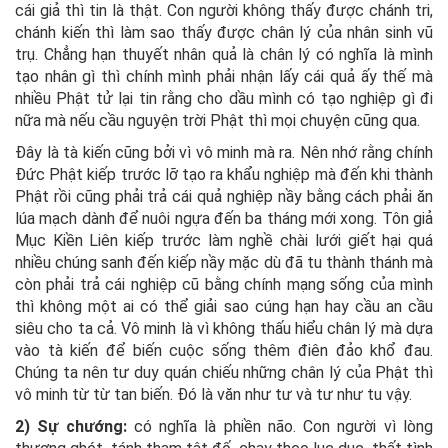
cái giả thì tin là thật. Con người không thấy được chánh tri,
chánh kiến thì làm sao thấy được chân lý của nhân sinh vũ
trụ. Chẳng hạn thuyết nhân quả là chân lý có nghĩa là mình
tạo nhân gì thì chính mình phải nhận lấy cái quả ấy thế mà
nhiều Phật tử lại tin rằng cho dầu mình có tạo nghiệp gì đi
nữa mà nếu cầu nguyện trời Phật thì mọi chuyện cũng qua.
Đây là tà kiến cũng bởi vì vô minh mà ra. Nên nhớ rằng chính
Đức Phật kiếp trước lỡ tạo ra khẩu nghiệp mà đến khi thành
Phật rồi cũng phải trả cái quả nghiệp nầy bằng cách phải ăn
lúa mạch dành để nuôi ngựa đến ba tháng mới xong. Tôn giả
Mục Kiền Liên kiếp trước làm nghề chài lưới giết hại quá
nhiều chúng sanh đến kiếp nầy mặc dù đã tu thành thánh mà
còn phải trả cái nghiệp cũ bằng chính mạng sống của mình
thì không một ai có thể giải sao cúng hạn hay cầu an cầu
siêu cho ta cả. Vô minh là vì không thấu hiểu chân lý mà dựa
vào tà kiến để biến cuộc sống thêm điên đảo khổ đau.
Chúng ta nên tư duy quán chiếu những chân lý của Phật thì
vô minh từ từ tan biến. Đó là văn như tư và tư như tu vậy.
2) Sự chướng:
có nghĩa là phiền não. Con người vì lòng