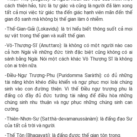
cách thiện hảo, tức là tự giác và cũng là người đã làm xong
tất cả mọi việc từ giác tha đến giác hạnh viên mãn đến thế
gian độ sanh mà không bị thế gian làm ô nhiễm.
-Thế-Gian-Giải (Lokavidu): là trí hiểu biết thông suốt cả mọi
sự vật trong thế gian và xuất thế gian.
-Vô-Thượng-Sĩ (Anuttaro): là không có một người nào cao
cả hơn Ngài về những đức tính đặc biệt cũng không có ai
sánh bằng Ngài. Nói một cách khác Vô Thượng Sĩ là không
còn ai trên nữa.
-Điều-Ngự Trượng-Phu (Puridomma Saràthi): có đủ những
tài năng khôn khéo điều khiển và ngự phục mọi loài chúng
sinh vào con đường thiện. Vì thế Điều ngự trượng phu là
đấng có đầy đủ đức tướng tài năng để điều hòa những
chúng sinh nhu thuận và ngự phục những chúng sinh can
cường.
-Thiên-Nhơn-Sư (Satthà-devamanussànàm): là đấng đạo Sư
của tất cả trời và người.
-Thế Tôn (Bhagavati): là đấng được thế gian tôn trọng.