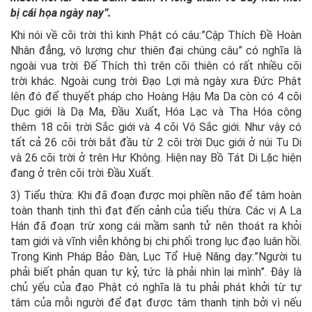
bị cái họa ngày nay”.
Khi nói về cõi trời thì kinh Phật có câu:”Cập Thích Đề Hoàn
Nhân đẳng, vô lượng chư thiên đại chúng câu” có nghĩa là
ngoài vua trời Đế Thích thì trên cõi thiên có rất nhiều cõi
trời khác. Ngoài cung trời Đạo Lợi mà ngày xưa Đức Phật
lên đó để thuyết pháp cho Hoàng Hậu Ma Da còn có 4 cõi
Dục giới là Dạ Ma, Đầu Xuất, Hóa Lạc và Tha Hóa cộng
thêm 18 cõi trời Sắc giới và 4 cõi Vô Sắc giới. Như vậy có
tất cả 26 cõi trời bắt đầu từ 2 cõi trời Dục giới ở núi Tu Di
và 26 cõi trời ở trên Hư Không. Hiện nay Bồ Tát Di Lặc hiện
đang ở trên cõi trời Đầu Xuất.
3) Tiểu thừa: Khi đã đoạn được mọi phiền não để tâm hoàn
toàn thanh tịnh thì đạt đến cảnh của tiểu thừa. Các vị A La
Hán đã đoạn trừ xong cái mầm sanh tử nên thoát ra khỏi
tam giới và vĩnh viễn không bị chi phối trong lục đạo luân hồi.
Trong Kinh Pháp Bảo Đàn, Lục Tổ Huệ Năng dạy:”Người tu
phải biết phản quan tự kỷ, tức là phải nhìn lại mình”. Đây là
chủ yếu của đạo Phật có nghĩa là tu phải phát khởi từ tự
tâm của mỗi người để đạt được tâm thanh tịnh bởi vì nếu