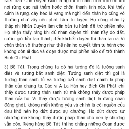
Niết bàn. Còn Duyên Giác là người tu hành đơn độc có khi
nơi rừng cao núi thẳm hoặc chốn thanh tịnh nào. Khi thấy
cảnh lá rụng, cây héo lá vàng mà nghĩ đến thân họ cũng vô
thường như vậy nên phát tâm tu luyện. Họ dùng chân lý
thập nhị Nhân Duyên làm căn bản tu hành để trừ phiền não.
Họ nhận thấy rằng khi đủ nhân duyên thì thân nầy do đất,
nước, gió, lửa tạo thành, đến khi hết duyên thì thân tan rã. Vì
chán thân vô thường như thế nên họ quyết tâm tu hành cho
không còn ái dục và đoạn được mọi phiền não để trở thành
Bích Chi Phật.
3) Bồ Tát: Trong chúng ta có hai tướng đó là tướng sanh
diệt và tướng bất sanh diệt. Tướng sanh diệt thì gọi là
tướng thân sanh tử và tướng bất sanh diệt chính là pháp
thân của chúng ta. Các vị A La Hán hay Bích Chi Phật chỉ
thấy được tướng thân sanh tử mà không thấy được pháp
thân của họ. Vì thấy được tướng sanh diệt là đáng chán
đáng ghét, không mến không yêu và chính là cội nguồn của
đau khổ nên họ dứt được sự chướng. Họ dứt được sự
chướng mà không thấy được pháp thân cho nên lý chướng
vẫn còn. Riêng hàng Bồ Tát thì họ chẳng những đoạn được