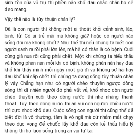
sinh tồn của vũ trụ thì phiền não khổ đau chắc chắn họ sẽ
đeo mang.
Vậy thế nào là tùy thuận chân lý?
Đã là con người thì không một ai thoát khỏi cảnh sinh, lão,
bịnh, tử. Có ai trẻ mãi mà không già? hoặc có người nào
sống đời mà không chết? Như thế thì nếu chúng ta biết con
người sanh ra rồi phải lớn lên, mà hễ có thân là có bệnh. Cuối
cùng già nua rồi cũng phải chết. Một khi chúng ta hiểu thấu
và không phàn nàn mỗi khi có bịnh, không phàn nàn hay đau
khổ khi thấy mình mỗi ngày một già đi và không sợ hãi hay
đau khổ khi sắp chết thì chúng ta đang sống tùy thuận chân
lý vậy. Chẳng hạn như có người chèo thuyền ngược dòng
sông thì dĩ nhiên người đó phải vất vả, khổ nhọc còn người
chèo thuyền xuôi theo dòng nước thì nhẹ nhàng thanh
thoát. Tùy theo dòng nước thì an vui còn ngược chiều nước
thì cực nhọc khổ đau. Cuộc sống con người thì cũng thế đã
biết đời là vô thường, tâm là vô ngã mà cứ nhắm mắt chạy
theo dục vọng để chuốc lấy khổ đau còn kẻ thấu hiểu lý
không thì họ luôn sống trong an vui tự tại.