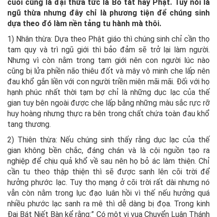
cuối cùng là đại thừa tức là Bồ tát hay Phật. Tuy nói là
ngũ thừa nhưng đây chỉ là phương tiện để chúng sinh
dựa theo đó làm nền tảng tu hành mà thôi.
1) Nhân thừa: Dựa theo Phật giáo thì chúng sinh chỉ cần thọ
tam quy và trì ngũ giới thì bảo đảm sẽ trở lại làm người.
Nhưng vì còn nằm trong tam giới nên con người lúc nào
cũng bị lửa phiền não thiêu đốt và mây vô minh che lấp nên
đau khổ gắn liền với con người triền miên mãi mãi. Đối với họ
hạnh phúc nhất thời tạm bợ chỉ là những dục lạc của thế
gian tuy bên ngoài được che lấp bằng những màu sắc rực rỡ
huy hoàng nhưng thực ra bên trong chất chứa toàn đau khổ
tang thương.
2) Thiên thừa: Nếu chúng sinh thấy rằng dục lạc của thế
gian không bền chắc, đáng chán và là cội nguồn tạo ra
nghiệp để chịu quả khổ về sau nên họ bỏ ác làm thiện. Chỉ
cần tu theo thập thiện thì sẽ được sanh lên cõi trời để
hưởng phước lạc. Tuy thọ mạng ở cõi trời rất dài nhưng nó
vẫn còn nằm trong lục đạo luân hồi vì thế nếu hưởng quá
nhiều phước lạc sanh ra mê thì dễ dàng bị đọa. Trong kinh
Đại Bát Niết Bàn kể rằng:” Có một vị vua Chuyển Luân Thánh