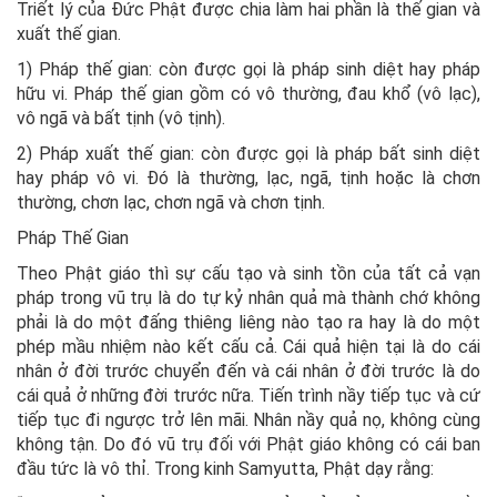
Triết lý của Đức Phật được chia làm hai phần là thế gian và
xuất thế gian.
1) Pháp thế gian: còn được gọi là pháp sinh diệt hay pháp
hữu vi. Pháp thế gian gồm có vô thường, đau khổ (vô lạc),
vô ngã và bất tịnh (vô tịnh).
2) Pháp xuất thế gian: còn được gọi là pháp bất sinh diệt
hay pháp vô vi. Đó là thường, lạc, ngã, tịnh hoặc là chơn
thường, chơn lạc, chơn ngã và chơn tịnh.
Pháp Thế Gian
Theo Phật giáo thì sự cấu tạo và sinh tồn của tất cả vạn
pháp trong vũ trụ là do tự kỷ nhân quả mà thành chớ không
phải là do một đấng thiêng liêng nào tạo ra hay là do một
phép mầu nhiệm nào kết cấu cả. Cái quả hiện tại là do cái
nhân ở đời trước chuyển đến và cái nhân ở đời trước là do
cái quả ở những đời trước nữa. Tiến trình nầy tiếp tục và cứ
tiếp tục đi ngược trở lên mãi. Nhân nầy quả nọ, không cùng
không tận. Do đó vũ trụ đối với Phật giáo không có cái ban
đầu tức là vô thỉ. Trong kinh Samyutta, Phật dạy rằng: