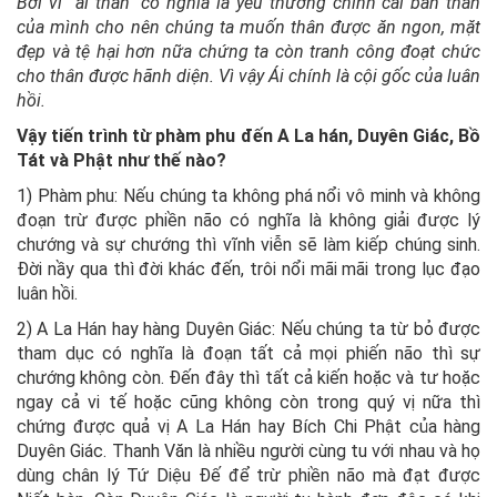
Bởi vì “ái thân” có nghĩa là yêu thương chính cái bản thân
của mình cho nên chúng ta muốn thân được ăn ngon, mặt
đẹp và tệ hại hơn nữa chứng ta còn tranh công đoạt chức
cho thân được hãnh diện. Vì vậy Ái chính là cội gốc của luân
hồi.
Vậy tiến trình từ phàm phu đến A La hán, Duyên Giác, Bồ
Tát và Phật như thế nào?
1) Phàm phu: Nếu chúng ta không phá nổi vô minh và không
đoạn trừ được phiền não có nghĩa là không giải được lý
chướng và sự chướng thì vĩnh viễn sẽ làm kiếp chúng sinh.
Đời nầy qua thì đời khác đến, trôi nổi mãi mãi trong lục đạo
luân hồi.
2) A La Hán hay hàng Duyên Giác: Nếu chúng ta từ bỏ được
tham dục có nghĩa là đoạn tất cả mọi phiến não thì sự
chướng không còn. Đến đây thì tất cả kiến hoặc và tư hoặc
ngay cả vi tế hoặc cũng không còn trong quý vị nữa thì
chứng được quả vị A La Hán hay Bích Chi Phật của hàng
Duyên Giác. Thanh Văn là nhiều người cùng tu với nhau và họ
dùng chân lý Tứ Diệu Đế để trừ phiền não mà đạt được