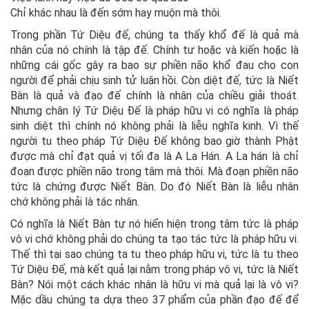
Chỉ khác nhau là đến sớm hay muộn mà thôi.
Trong phần Tứ Diệu đế, chúng ta thấy khổ đế là quả mà
nhân của nó chính là tập đế. Chính tư hoặc và kiến hoặc là
những cái gốc gây ra bao sự phiền não khổ đau cho con
người để phải chịu sinh tử luân hồi. Còn diệt đế, tức là Niết
Bàn là quả và đạo đế chính là nhân của chiều giải thoát.
Nhưng chân lý Tứ Diệu Đế là pháp hữu vi có nghĩa là pháp
sinh diệt thì chính nó không phải là liễu nghĩa kinh. Vì thế
người tu theo pháp Tứ Diệu Đế không bao giờ thành Phật
được mà chỉ đạt quả vị tối đa là A La Hán. A La hán là chỉ
đoạn được phiền não trong tâm mà thôi. Mà đoạn phiền não
tức là chứng được Niết Bàn. Do đó Niết Bàn là liễu nhân
chớ không phải là tác nhân.
Có nghĩa là Niết Bàn tự nó hiển hiện trong tâm tức là pháp
vô vi chớ không phải do chúng ta tạo tác tức là pháp hữu vi.
Thế thì tại sao chúng ta tu theo pháp hữu vi, tức là tu theo
Tứ Diệu Đế, mà kết quả lại nằm trong pháp vô vi, tức là Niết
Bàn? Nói một cách khác nhân là hữu vi mà quả lại là vô vi?
Mặc dầu chúng ta dựa theo 37 phẩm của phần đạo đế để