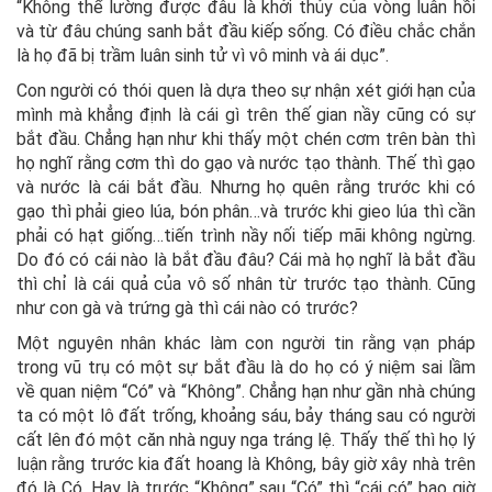
“Không thể lường được đâu là khởi thủy của vòng luân hồi
và từ đâu chúng sanh bắt đầu kiếp sống. Có điều chắc chắn
là họ đã bị trầm luân sinh tử vì vô minh và ái dục”.
Con người có thói quen là dựa theo sự nhận xét giới hạn của
mình mà khẳng định là cái gì trên thế gian nầy cũng có sự
bắt đầu. Chẳng hạn như khi thấy một chén cơm trên bàn thì
họ nghĩ rằng cơm thì do gạo và nước tạo thành. Thế thì gạo
và nước là cái bắt đầu. Nhưng họ quên rằng trước khi có
gạo thì phải gieo lúa, bón phân…và trước khi gieo lúa thì cần
phải có hạt giống…tiến trình nầy nối tiếp mãi không ngừng.
Do đó có cái nào là bắt đầu đâu? Cái mà họ nghĩ là bắt đầu
thì chỉ là cái quả của vô số nhân từ trước tạo thành. Cũng
như con gà và trứng gà thì cái nào có trước?
Một nguyên nhân khác làm con người tin rằng vạn pháp
trong vũ trụ có một sự bắt đầu là do họ có ý niệm sai lầm
về quan niệm “Có” và “Không”. Chẳng hạn như gần nhà chúng
ta có một lô đất trống, khoảng sáu, bảy tháng sau có người
cất lên đó một căn nhà nguy nga tráng lệ. Thấy thế thì họ lý
luận rằng trước kia đất hoang là Không, bây giờ xây nhà trên
đó là Có. Hay là trước “Không” sau “Có” thì “cái có” bao giờ