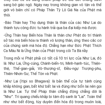
sang bờ giác ngộ. Ngày nay trong không gian vô tận và thế
giới vô biên chỉ có Pháp Thân Tỳ Lô Giá Na của Phật mà
thôi.
-Báo Thân hay Thọ dụng thân là thân của các Như Lai do
thành tựu công đức tu hành trải qua ba đại kiếp mà được.
-Ứng Thân hay Biến hóa Thân là thân chư Phật do trí thành
sở tác mà biến hóa ra thành vô lượng thân, ứng theo căc cơ
của chúng sinh mà hóa độ. Chẳng hạn như Đức Phật Thích
Ca Mâu Ni là Ứng thân của Phật trong cõi Ta Bà nầy.
Trong mỗi vị Phật phải có tất cả 10 trí lực của Như Lai, đó
là: Như Lai, Ứng-cúng, Chánh-biến-tri, Minh-hạnh-túc, Thiện-
thệ, Thế-gian-giải, Vô-thượng-sĩ, Điều-ngự Trượng-phu,
Thiên-Nhơn-Sư, Thế Tôn và Phật.
-Như Lai (Itipi so Bhagava): là bản thể của tự tánh cùng
khắp không gian, bất khứ bất lai và đúng như bổn lai nên gọi
là Như Lai. Tự thể Pháp thân chẳng động chẳng dời là
“Như”. Trí quang chiếu khắp bi tâm độ sanh là “Lai”. Toàn thể
như như bất động, tùy duyên đến hóa độ trong muôn loài,