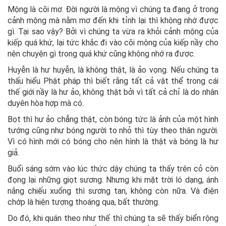
Mộng là cõi mơ. Đời người là mộng vì chúng ta đang ở trong
cảnh mộng mà nằm mơ đến khi tỉnh lại thì không nhớ được
gì. Tại sao vậy? Bởi vì chúng ta vừa ra khỏi cảnh mộng của
kiếp quá khứ, lại tức khắc đi vào cõi mộng của kiếp nầy cho
nên chuyện gì trong quá khứ cũng không nhớ ra được.
Huyễn là hư huyễn, là không thật, là ảo vọng. Nếu chúng ta
thấu hiểu Phật pháp thì biết rằng tất cả vật thể trong cái
thế giới nầy là hư ảo, không thật bởi vì tất cả chỉ là do nhân
duyên hòa hợp mà có.
Bọt thì hư ảo chẳng thật, còn bóng tức là ảnh của một hình
tướng cũng như bóng người to nhỏ thì tùy theo thân người.
Vì có hình mới có bóng cho nên hình là thật và bóng là hư
giả.
Buổi sáng sớm vào lúc thức dậy chúng ta thấy trên cỏ còn
đọng lại những giọt sương. Nhưng khi mặt trời ló dạng, ánh
nắng chiếu xuống thì sương tan, không còn nữa. Và điện
chớp là hiện tượng thoáng qua, bất thường.
Do đó, khi quán theo như thế thì chúng ta sẽ thấy biển rộng