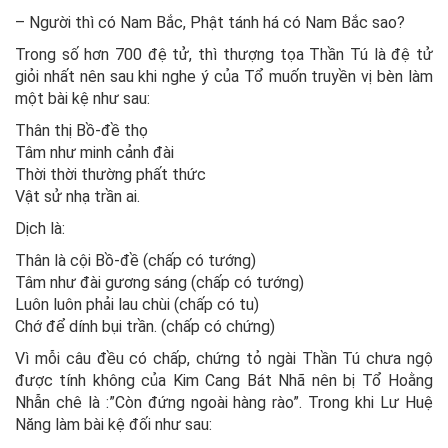
– Người thì có Nam Bắc, Phật tánh há có Nam Bắc sao?
Trong số hơn 700 đệ tử, thì thượng tọa Thần Tú là đệ tử
giỏi nhất nên sau khi nghe ý của Tổ muốn truyền vị bèn làm
một bài kệ như sau:
Thân thị Bồ-đề thọ
Tâm như minh cảnh đài
Thời thời thường phất thức
Vật sử nhạ trần ai.
Dịch là:
Thân là cội Bồ-đề (chấp có tướng)
Tâm như đài gương sáng (chấp có tướng)
Luôn luôn phải lau chùi (chấp có tu)
Chớ để dính bụi trần. (chấp có chứng)
Vì mỗi câu đều có chấp, chứng tỏ ngài Thần Tú chưa ngộ
được tính không của Kim Cang Bát Nhã nên bị Tổ Hoằng
Nhẫn chê là :”Còn đứng ngoài hàng rào”. Trong khi Lư Huệ
Năng làm bài kệ đối như sau: