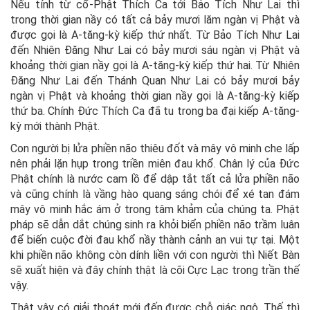
Nếu tính từ cổ-Phật Thích Ca tới Bảo Tích Như Lai thì
trong thời gian nầy có tất cả bảy mươi lăm ngàn vị Phật và
được gọi là A-tăng-kỳ kiếp thứ nhất. Từ Bảo Tích Như Lai
đến Nhiên Đăng Như Lai có bảy mươi sáu ngàn vị Phật và
khoảng thời gian nầy gọi là A-tăng-kỳ kiếp thứ hai. Từ Nhiên
Đăng Như Lai đến Thánh Quan Như Lai có bảy mươi bảy
ngàn vị Phật và khoảng thời gian nầy gọi là A-tăng-kỳ kiếp
thứ ba. Chính Đức Thích Ca đã tu trong ba đại kiếp A-tăng-
kỳ mới thành Phật.
Con người bị lửa phiền não thiêu đốt và mây vô minh che lấp
nên phải lặn hụp trong triền miên đau khổ. Chân lý của Đức
Phật chính là nước cam lồ để dập tắt tất cả lửa phiền não
và cũng chính là vầng hào quang sáng chói để xé tan đám
mây vô minh hắc ám ở trong tâm khảm của chúng ta. Phật
pháp sẽ dẫn dắt chúng sinh ra khỏi biển phiền não trầm luân
để biến cuộc đời đau khổ nầy thành cảnh an vui tự tại. Một
khi phiền não không còn dính liền với con người thì Niết Bàn
sẽ xuất hiện và đây chính thật là cõi Cực Lạc trong trần thế
vậy.
Thật vậy có giải thoát mới đến được chỗ giác ngộ. Thế thì