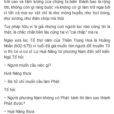
trời cao và tâm lượng của chúng ta biến thành bao la rộng
lớn, không còn gì ràng buộc và không có gì làm trở ngại bởi
vì tất cả mọi sự vật chỉ là như mộng huyễn, như bọt bóng,
như sương, như điện chóp mà thôi.
Tuy pháp hữu vi là giả nhưng con người lúc nào cũng tin là
thật, là chắc chắn bền lâu cũng tại vì “cái chấp” mà ra.
Ngày xưa lúc Tổ thứ năm của Thiền Trung Hoa là Hoằng
Nhẫn (602-675) vì tuổi đã già muốn tìm người để truyền Tổ
vị thì có vị cư sĩ Lư Huệ Năng từ phương Nam đến yết kiến.
Ngũ Tổ hỏi:
– Ngươi muốn cầu việc gì?
Hưệ Năng thưa:
– Đệ tử chỉ muốn cầu làm Phật.
Tổ hỏi:
– Người phương Nam không có Phật tánh thì làm sao thành
Phật được?
– Huệ Năng thưa: