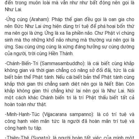
đến trong muôn loài mà vẫn như như bất động nên gọi là
Như Lai.
-Ứng cúng (Araham): Pháp thế gian đều gọi là oan gia cho
nên Đức Như Lai ứng hiện dùng trí tuệ để phá hoại bốn thứ
ma nên gọi là ứng. Ứng là xa lìa phiền não. Chư Phật vì chúng
sinh mà thọ những khổ não nhưng mà thường vui nên gọi là
ứng. Sau cùng ứng cúng là xứng đáng hưởng sự cúng dường
của người, trời cùng Hiền Thánh.
-Chánh-Biến-Tri (Sammasambuddho): là cái biết cùng khắp
không gian và thời gian chẳng có năng sở đối đãi, tức là cái
biết bản thể Phật tánh. Nếu cái biết bản thể Phật tánh cùng
khắp thời gian thì chẳng sanh diệt nên gọi là Niết Bàn. Còn
khắp không gian thì chẳng khứ lai nên gọi là Như Lai. Nói
một cách khác Chánh biến tri là trí Phật thấu biết tất cả
hoàn toàn như thật.
-Minh-Hạnh-Túc (Vijjacarana sampanno): là có trí tuệ và
công hạnh viên mãn tức là người đã hoàn mãn trí tuệ và
công hạnh tu tập.
-Thiện-Thệ (Sugato): là người hoàn tất việc của mình một