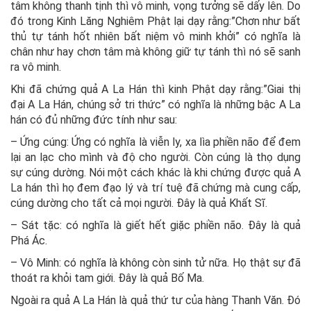
tâm không thanh tịnh thì vô minh, vọng tưởng sẽ dấy lên. Do
đó trong Kinh Lăng Nghiêm Phật lại dạy rằng:”Chơn như bất
thủ tự tánh hốt nhiên bất niệm vô minh khởi” có nghĩa là
chân như hay chơn tâm mà không giữ tự tánh thì nó sẽ sanh
ra vô minh.
Khi đã chứng quả A La Hán thì kinh Phật dạy rằng:”Giai thị
đại A La Hán, chúng sở tri thức” có nghĩa là những bậc A La
hán có đủ những đức tính như sau:
– Ứng cúng: Ứng có nghĩa là viễn ly, xa lìa phiền não để đem
lại an lạc cho mình và độ cho người. Còn cúng là thọ dụng
sự cúng dường. Nói một cách khác là khi chứng được quả A
La hán thì họ đem đạo lý và trí tuệ đã chứng mà cung cấp,
cúng dường cho tất cả mọi người. Đây là quả Khất Sĩ.
– Sát tặc: có nghĩa là giết hết giặc phiền não. Đây là quả
Phá Ác.
– Vô Minh: có nghĩa là không còn sinh tử nữa. Họ thật sự đã
thoát ra khỏi tam giới. Đây là quả Bố Ma.
Ngoài ra quả A La Hán là quả thứ tư của hàng Thanh Văn. Đó